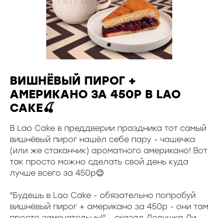
ВИШНЁВЫЙ ПИРОГ +
АМЕРИКАНО ЗА 450Р В LAO
CAKE🍒
В Lao Cake в преддверии праздника тот самый
вишнёвый пирог нашёл себе пару - чашечка
(или же стаканчик) ароматного американо! Вот
так просто можно сделать свой день куда
лучше всего за 450р😉
"Будешь в Lao Cake - обязательно попробуй
вишнёвый пирог + американо за 450р - они там
просто замечательны!" - сказал Дедушка Ли