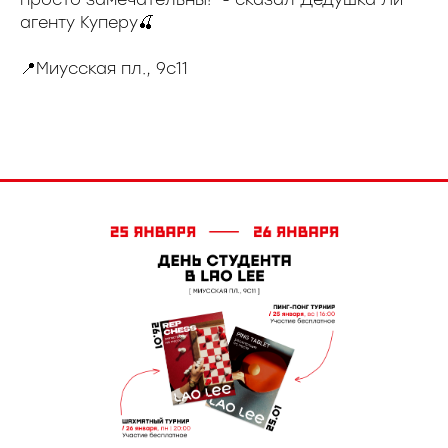
агенту Куперу🍒
📍Миусская пл., 9с11