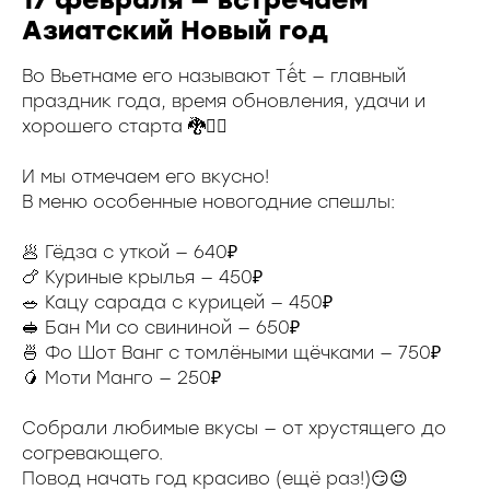
Азиатский Новый год
Во Вьетнаме его называют Тết — главный
праздник года, время обновления, удачи и
хорошего старта 🐉☝🏼
И мы отмечаем его вкусно!
В меню особенные новогодние спешлы:
🥟 Гёдза с уткой — 640₽
🍗 Куриные крылья — 450₽
🥗 Кацу сарада с курицей — 450₽
🥪 Бан Ми со свининой — 650₽
🍜 Фо Шот Ванг с томлёными щёчками — 750₽
🥭 Моти Манго — 250₽
Собрали любимые вкусы — от хрустящего до
согревающего.
Повод начать год красиво (ещё раз!)😏😉