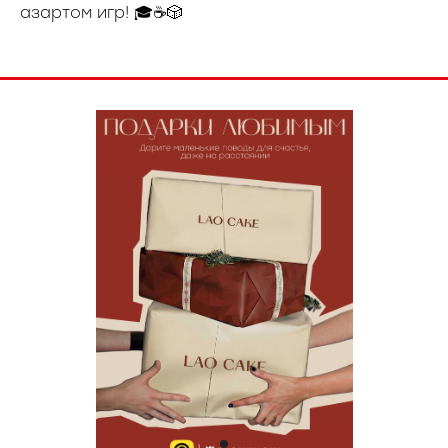
азартом игр! 🎓☕️🎲