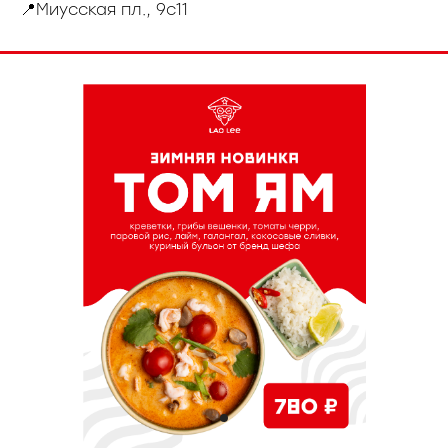
📍Миусская пл., 9с11