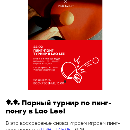
🏓🏓 Парный турнир по пинг-
понгу в Lao Lee!
В это воскресенье снова играем играем пинг-
понг вместе с
ПИНГ ТАБЛЕТ
👋🏼