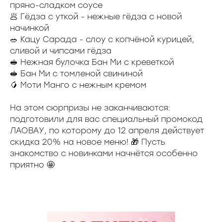
пряно-сладком соусе
🥟 Гëдза с уткой - нежные гëдза с новой
начинкой
🥗 Кацу Сарада - слоу с копчёной курицей,
сливой и чипсами гëдза
🥪 Нежная булочка Бан Ми с креветкой
🥪 Бан Ми с томленой свининой
🥭 Моти Манго с нежным кремом
На этом сюрпризы не заканчиваются:
подготовили для вас специальный промокод
ЛАОВАУ, по которому до 12 апреля действует
скидка 20% на новое меню! 🎁 Пусть
знакомство с новинками начнётся особенно
приятно 🤩